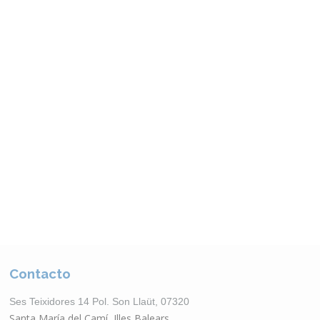
Muebles Exterior
VER CATÁLOGO
Contacto
Ses Teixidores 14 Pol. Son Llaüt, 07320
Santa María del Camí, Illes Balears