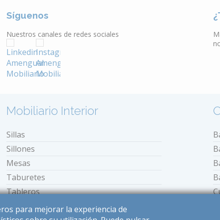
Síguenos
¿
Nuestros canales de redes sociales
M
n
Mobiliario Interior
O
Sillas
B
Sillones
B
Mesas
B
Taburetes
B
Tableros
C
Bancos
E
ceros para mejorar la experiencia de