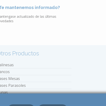
Te mantenemos informado?
antengase actualizado de las últimas
ovedades
tros Productos
alinesas
ancos
ases Mesas
ases Parasoles
unas
stufas