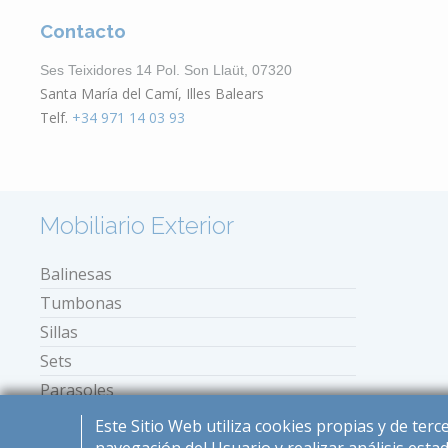
Contacto
Ses Teixidores 14 Pol. Son Llaüt, 07320
Santa María del Camí, Illes Balears
Telf.
+34 971 14 03 93
Mobiliario Exterior
Balinesas
Tumbonas
Sillas
Sets
Parasoles
Mini tumbonas
Este Sitio Web utiliza cookies propias y de ter