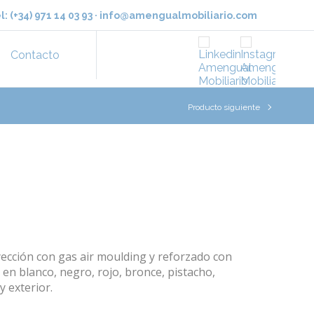
l:
(+34) 971 14 03 93
·
info@amengualmobiliario.com
Contacto
Producto siguiente
yección con gas air moulding y reforzado con
e en blanco, negro, rojo, bronce, pistacho,
y exterior.