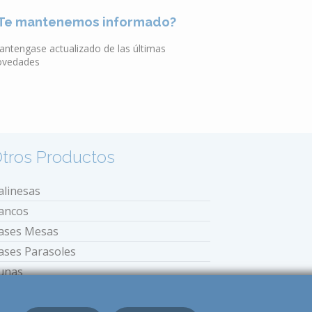
Te mantenemos informado?
antengase actualizado de las últimas
ovedades
tros Productos
alinesas
ancos
ases Mesas
ases Parasoles
unas
stufas