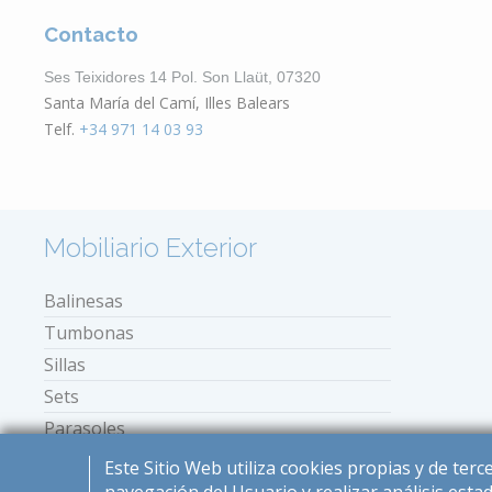
Contacto
Ses Teixidores 14 Pol. Son Llaüt, 07320
Santa María del Camí, Illes Balears
Telf.
+34 971 14 03 93
Mobiliario Exterior
Balinesas
Tumbonas
Sillas
Sets
Parasoles
Mini tumbonas
Este Sitio Web utiliza cookies propias y de ter