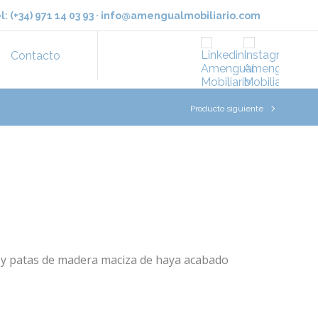
l:
(+34) 971 14 03 93
·
info@amengualmobiliario.com
Contacto
Producto siguiente
ge y patas de madera maciza de haya acabado