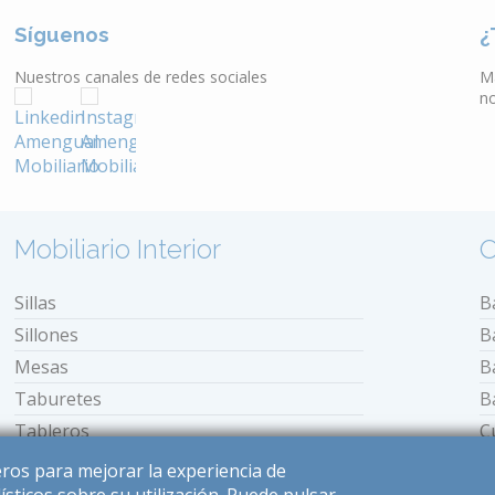
Síguenos
¿
Nuestros canales de redes sociales
M
n
Mobiliario Interior
O
Sillas
B
Sillones
B
Mesas
B
Taburetes
B
Tableros
C
Bancos
E
ceros para mejorar la experiencia de