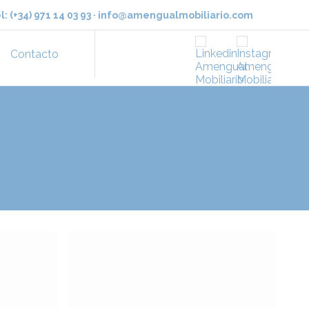
l:
(+34) 971 14 03 93
·
info@amengualmobiliario.com
Contacto