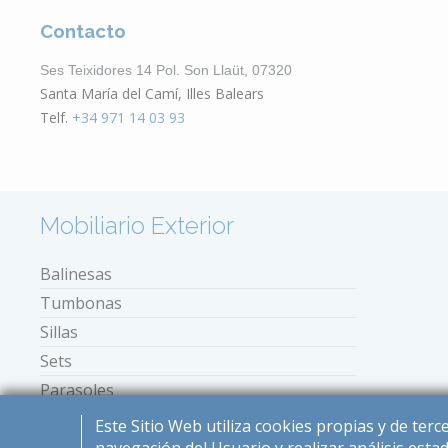
Contacto
Ses Teixidores 14 Pol. Son Llaüt, 07320
Santa María del Camí, Illes Balears
Telf.
+34 971 14 03 93
Mobiliario Exterior
Balinesas
Tumbonas
Sillas
Sets
Parasoles
Mini tumbonas
Este Sitio Web utiliza cookies propias y de ter