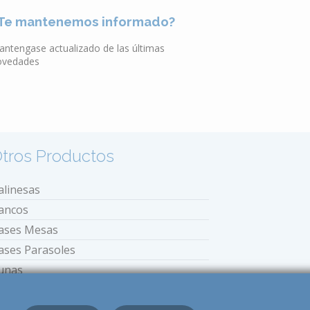
Te mantenemos informado?
antengase actualizado de las últimas
ovedades
tros Productos
alinesas
ancos
ases Mesas
ases Parasoles
unas
stufas