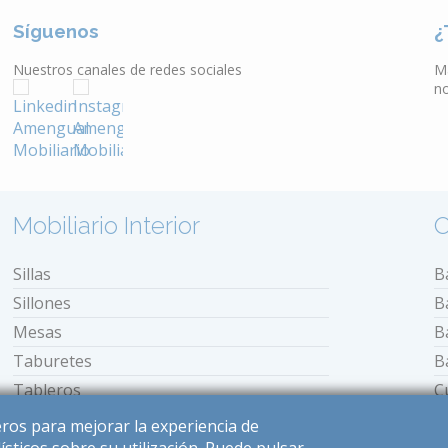
Síguenos
¿
Nuestros canales de redes sociales
M
n
Mobiliario Interior
O
Sillas
B
Sillones
B
Mesas
B
Taburetes
B
Tableros
C
Bancos
E
ceros para mejorar la experiencia de