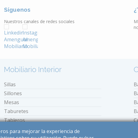
Síguenos
¿
Nuestros canales de redes sociales
M
n
Mobiliario Interior
O
Sillas
B
Sillones
B
Mesas
B
Taburetes
B
Tableros
C
Bancos
E
ceros para mejorar la experiencia de