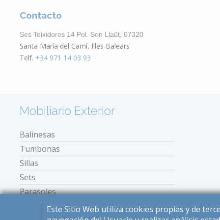
Contacto
Ses Teixidores 14 Pol. Son Llaüt, 07320
Santa María del Camí, Illes Balears
Telf.
+34 971 14 03 93
Mobiliario Exterior
Balinesas
Tumbonas
Sillas
Sets
Parasoles
Mini tumbonas
Este Sitio Web utiliza cookies propias y de ter