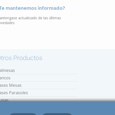
Te mantenemos informado?
antengase actualizado de las últimas
ovedades
tros Productos
alinesas
ancos
ases Mesas
ases Parasoles
unas
stufas