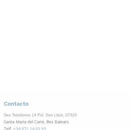
Otros Productos
VER CATÁLOGO
Contacto
Ses Teixidores 14 Pol. Son Llaüt, 07320
Santa María del Camí, Illes Balears
Telf.
+34 971 14 03 93