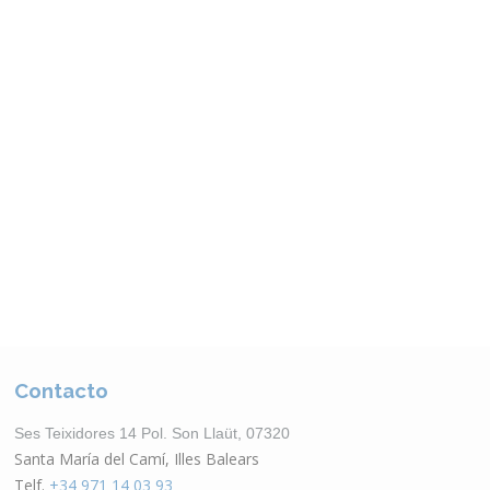
Otros Productos
VER CATÁLOGO
Contacto
Ses Teixidores 14 Pol. Son Llaüt, 07320
Santa María del Camí, Illes Balears
Telf.
+34 971 14 03 93