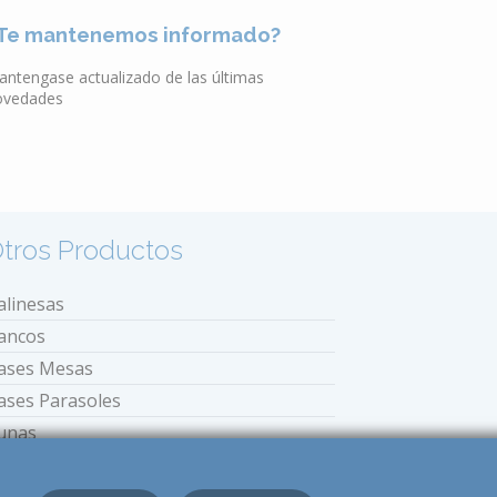
Te mantenemos informado?
antengase actualizado de las últimas
ovedades
tros Productos
alinesas
ancos
ases Mesas
ases Parasoles
unas
stufas