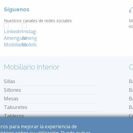
Síguenos
¿
Nuestros canales de redes sociales
M
n
Mobiliario Interior
O
Sillas
B
Sillones
B
Mesas
B
Taburetes
B
Tableros
C
Bancos
E
ceros para mejorar la experiencia de