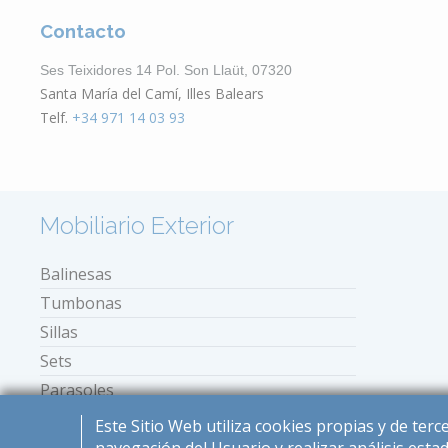
Contacto
Ses Teixidores 14 Pol. Son Llaüt, 07320
Santa María del Camí, Illes Balears
Telf.
+34 971 14 03 93
Mobiliario Exterior
Balinesas
Tumbonas
Sillas
Sets
Parasoles
Mini tumbonas
Este Sitio Web utiliza cookies propias y de ter