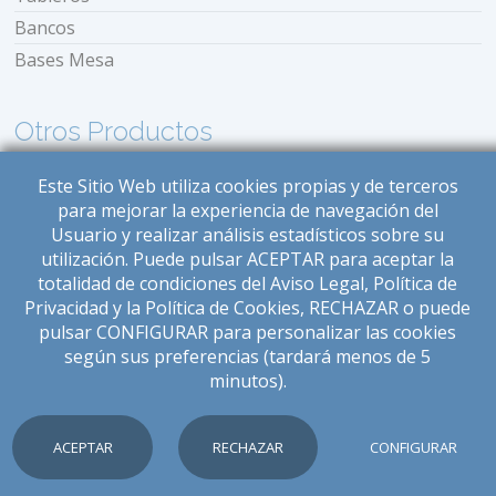
Bancos
Bases Mesa
Otros Productos
Balinesas
Este Sitio Web utiliza cookies propias y de terceros
para mejorar la experiencia de navegación del
Bancos
Usuario y realizar análisis estadísticos sobre su
Bases Mesas
utilización. Puede pulsar ACEPTAR para aceptar la
Bases Parasoles
totalidad de condiciones del Aviso Legal, Política de
Privacidad y la Política de Cookies, RECHAZAR o puede
Cunas
pulsar CONFIGURAR para personalizar las cookies
Estufas
según sus preferencias (tardará menos de 5
Iluminación
minutos).
© 2026 Amengual Mobiliario. Todos los derechos reservados.
ACEPTAR
RECHAZAR
CONFIGURAR
Diseñado por
W34Marketing
Aviso Legal
|
Política de Privacidad
|
Política de Cookies
COOKIES