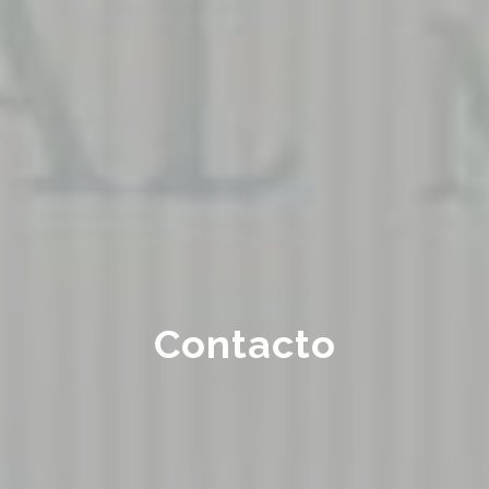
Contacto